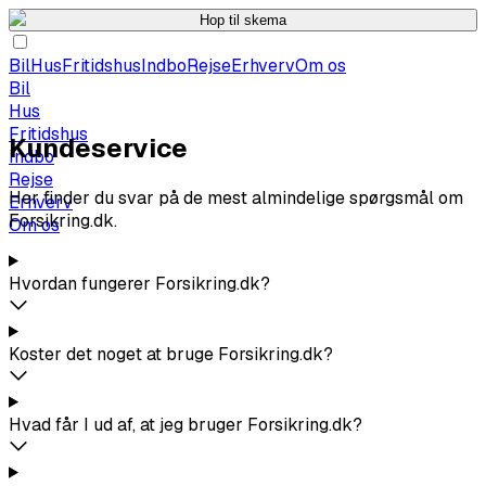
Hop til skema
Bil
Hus
Fritidshus
Indbo
Rejse
Erhverv
Om os
Bil
Hus
Fritidshus
Kundeservice
Indbo
Rejse
Her finder du svar på de mest almindelige spørgsmål om
Erhverv
Forsikring.dk.
Om os
Hvordan fungerer Forsikring.dk?
Koster det noget at bruge Forsikring.dk?
Hvad får I ud af, at jeg bruger Forsikring.dk?