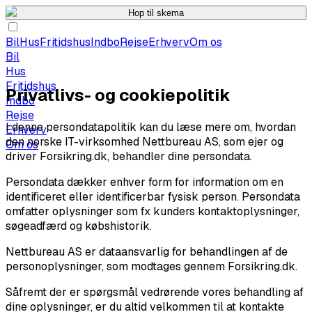
Hop til skema
Bil
Hus
Fritidshus
Indbo
Rejse
Erhverv
Om os
Bil
Hus
Fritidshus
Privatlivs- og cookiepolitik
Indbo
Rejse
I denne persondatapolitik kan du læse mere om, hvordan
Erhverv
den norske IT-virksomhed Nettbureau AS, som ejer og
Om os
driver Forsikring.dk, behandler dine persondata.
Persondata dækker enhver form for information om en
identificeret eller identificerbar fysisk person. Persondata
omfatter oplysninger som fx kunders kontaktoplysninger,
søgeadfærd og købshistorik.
Nettbureau AS er dataansvarlig for behandlingen af de
personoplysninger, som modtages gennem Forsikring.dk.
Såfremt der er spørgsmål vedrørende vores behandling af
dine oplysninger, er du altid velkommen til at kontakte