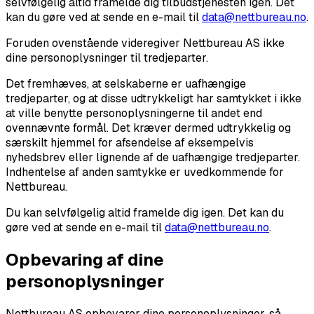
selvfølgelig altid framelde dig tilbudstjenesten igen. Det
kan du gøre ved at sende en e-mail til
data@nettbureau.no
.
Foruden ovenstående videregiver Nettbureau AS ikke
dine personoplysninger til tredjeparter.
Det fremhæves, at selskaberne er uafhængige
tredjeparter, og at disse udtrykkeligt har samtykket i ikke
at ville benytte personoplysningerne til andet end
ovennævnte formål. Det kræver dermed udtrykkelig og
særskilt hjemmel for afsendelse af eksempelvis
nyhedsbrev eller lignende af de uafhængige tredjeparter.
Indhentelse af anden samtykke er uvedkommende for
Nettbureau.
Du kan selvfølgelig altid framelde dig igen. Det kan du
gøre ved at sende en e-mail til
data@nettbureau.no
.
Opbevaring af dine
personoplysninger
Nettbureau AS opbevarer dine personoplysninger, så